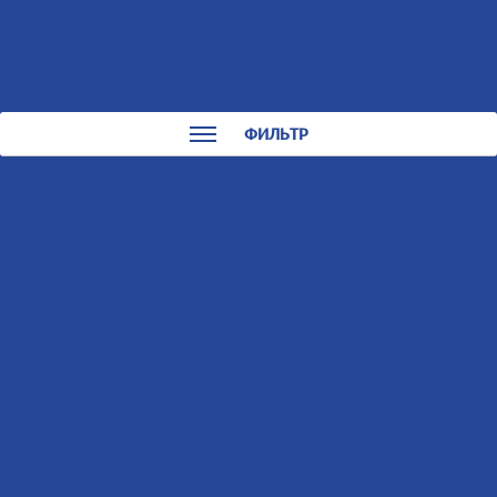
0
0
КАТАЛОГ
ФИЛЬТР
Запчасти для лодочных
моторов TOHATSU
Сортировать:
По цене
По названию
369-02011-0