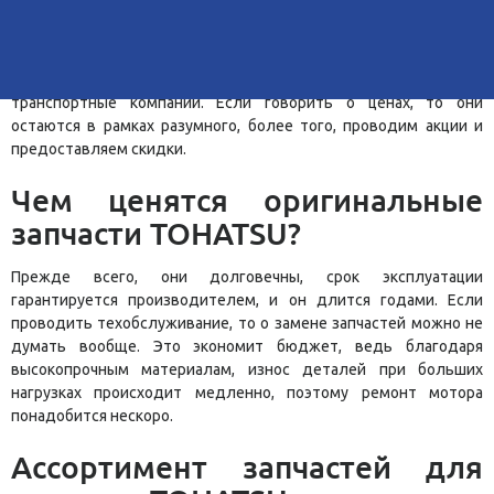
Ассортимент огромный, и товар всегда есть в наличии, поэтому
каких-либо задержек с приобретением деталей не бывает.
Запчасти доступны не только для жителей Тюмени -
осуществляем доставку в любой уголок страны через
транспортные компании. Если говорить о ценах, то они
остаются в рамках разумного, более того, проводим акции и
предоставляем скидки.
Чем ценятся оригинальные
запчасти TOHATSU?
Прежде всего, они долговечны, срок эксплуатации
гарантируется производителем, и он длится годами. Если
проводить техобслуживание, то о замене запчастей можно не
думать вообще. Это экономит бюджет, ведь благодаря
высокопрочным материалам, износ деталей при больших
нагрузках происходит медленно, поэтому ремонт мотора
понадобится нескоро.
Ассортимент запчастей для