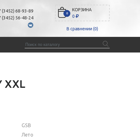
КОРЗИНА
 (3452) 68-93-89
0
0
 (3452) 56-48-24
В сравнении (
0
)
Y XXL
GSB
Лето