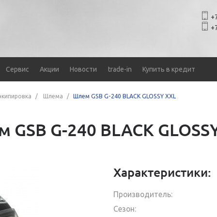
+7
+7
Сервис
Акции
Новости
trade-in
Купить в кредит
экипировка
Шлема
Шлем GSB G-240 BLACK GLOSSY XXL
 GSB G-240 BLACK GLOSS
Характеристики:
Производитель:
Сезон: