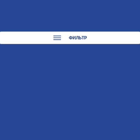
0
0
КАТАЛОГ
ФИЛЬТР
Мотоциклы STELS
Сортировать:
По названию
По цене