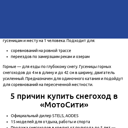
семейных поездок
охоты
рыбалки
Спортивные
— самый быстрый вид, развивают 200 километров
в час и более. Маневренности и скорости этот вид достигает
благодаря облегченной конструкции, узким и коротким
гусеницам и месту на 1 человека. Подходит для:
соревнований на ровной трассе
переездов по замерзшим рекам и озерам
Горные
— для езды по глубокому снегу. Гусеницы горных
снегоходов до 4 м в длину и до 42 см в ширину, двигатель
усиленный. Предназначен для одиночного катания и подойдут
для соревнований на пересеченной местности.
5 причин купить снегоход в
«МотоСити»
Официальный дилер STELS, AODES
15 моделей для отдыха, работы и спорта
Продажа снегоходов в кредит от полугода до 5 лет —