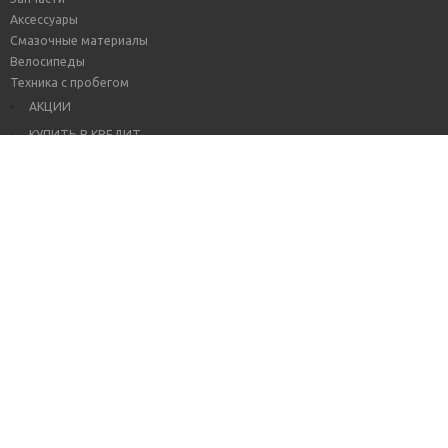
Аксессуары
Смазочные материалы
Велосипеды
Техника с пробегом
АКЦИИ
КУПИТЬ В КРЕДИТ
TRADE-IN
СЕРВИС
ДОСТАВКА И ОПЛАТА
КОНТАКТЫ
+7 (3452) 68-93-89
+7 (3452) 56-48-24
г. Тюмень, ул. Институтская, 10, магазин МотоСити
Copyright 2026 MotoCity