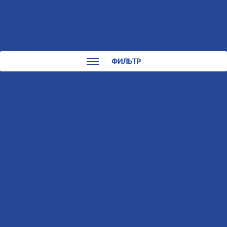
0
0
КАТАЛОГ
ФИЛЬТР
Снегоходы
Сортировать:
По названию
По цене