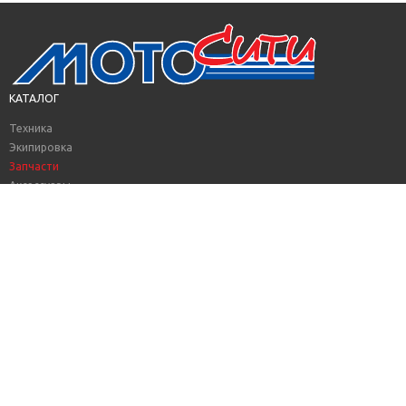
КАТАЛОГ
Техника
Экипировка
Запчасти
Аксессуары
Смазочные материалы
Велосипеды
Техника с пробегом
АКЦИИ
КУПИТЬ В КРЕДИТ
TRADE-IN
СЕРВИС
ДОСТАВКА И ОПЛАТА
КОНТАКТЫ