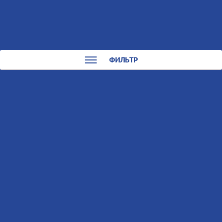
0
0
КАТАЛОГ
ФИЛЬТР
Скутеры Мопеды
Сортировать:
По названию
По цене